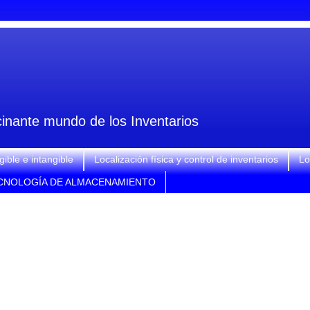
scinante mundo de los Inventarios
gible e intangible
Localización física y control de inventarios
Lo
CNOLOGÍA DE ALMACENAMIENTO