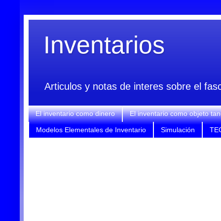
Inventarios
Articulos y notas de interes sobre el fa
El inventario como dinero
El inventario como objeto tan
Modelos Elementales de Inventario
Simulación
TE