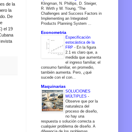
Klingman, N. Phillips, D. Steiger,
es de la
R. Wirth y W. Young, “The
ero la
Challenges and Success Factors in
ado. De
Implementing an Integrated
de
Products Planning System ...
) el 19
Econometria
 Cubana
Especificación
evista
estocástica de la
FRP
-
En la figura
2.1 es claro que, a
medida que aumenta
el ingreso familiar, el
consumo familiar, en promedio,
también aumenta. Pero, ¿qué
sucede con el con...
Maquinarias
SOLUCIONES
MÚLTIPLES
-
Observe que por la
naturaleza del
proceso de diseño,
no hay una
respuesta o solución correcta a
cualquier problema de diseño. A
diferencia de los problemas...